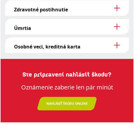
Zdravotné postihnutie
Úmrtia
Osobné veci, kreditná karta
Ste pripravení nahlásiť škodu?
Oznámenie zaberie len pár minút
NAHLÁSIŤ ŠKODU ONLINE