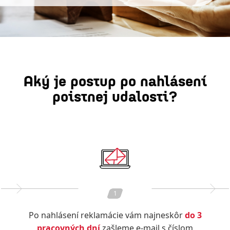
Škody
z
Aký je postup po nahlásení
poistenia
poistnej udalosti?
schopnosti
splácať
úver,
poistenia
osobných
1
vecí
a
Po nahlásení reklamácie vám najneskôr
do 3
pracovných dní
zašleme e-mail s číslom