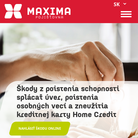
List 
Skočiť
SK
na
Togg
hlavný
navi
obsah
Škody z poistenia schopnosti
splácať úver, poistenia
osobných vecí a zneužitia
kreditnej karty Home Credit
NAHLÁSIŤ ŠKODU ONLINE