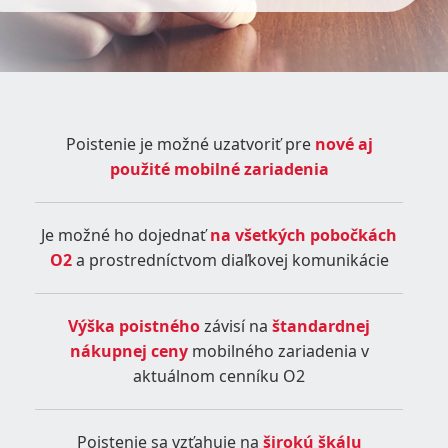
Poistenie
Zariadenia
Poistenie je možné uzatvoriť pre
nové aj
použité mobilné zariadenia
O2
Je možné ho dojednať
na všetkých pobočkách
O2
a prostredníctvom diaľkovej komunikácie
Výška poistného
závisí na
štandardnej
nákupnej ceny
mobilného zariadenia v
aktuálnom cenníku O2
Poistenie sa vzťahuje na
širokú škálu